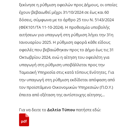
ξεκίνησε η ρύθμιση οφειλών προς Δήμους, οι οποίες
έχουν βεβαιωθεί μέχρι 31/10/2024 σε έως και 60
δόσεις, σύμφωνα με το άρθρο 25 του Ν. 5143/2024
(ΦΕΚ101/ΤΑ 11-10-2024). Η προθεσμία υποβολής
αιτήσεων για υπαγωγή στη ρύθμιση λήγει την 31η
Ιανουαρίου 2025. Η ρύθμιση αφορά κάθε είδους
οφειλές που βεβαιώθηκαν προς το Δήμο έως τις 31
Οκτωβρίου 2024, ενώ η αίτηση του οφειλέτη για
υπαγωγή στη ρύθμιση υποβάλλεται προς την
Ταμειακή Υπηρεσία στις κατά τόπους Ενότητες. Για
την υπαγωγή στη ρύθμιση εκδίδεται απόφαση από
τον προϊστάμενο Οικονομικών Υπηρεσιών (Π.Ο.Υ.)
έπειτα από εξέταση της αντίστοιχης αίτησης...
Για να δειτε το
Δελτίο Τύπου
πατήστε εδώ: