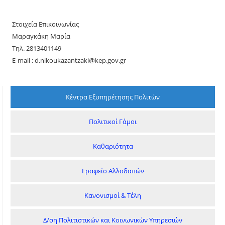
Στοιχεία Επικοινωνίας
Μαραγκάκη Μαρία
Τηλ. 2813401149
E-mail : d.nikoukazantzaki@kep.gov.gr
Κέντρα Εξυπηρέτησης Πολιτών
Πολιτικοί Γάμοι
Καθαριότητα
Γραφείο Αλλοδαπών
Κανονισμοί & Τέλη
Δ/ση Πολιτιστικών και Κοινωνικών Υπηρεσιών