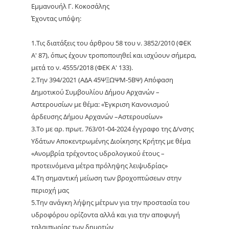
Εμμανουήλ Γ. Κοκοσάλης
Έχοντας υπόψη:
1.Τις διατάξεις του άρθρου 58 του ν. 3852/2010 (ΦΕΚ
Α' 87), όπως έχουν τροποποιηθεί και ισχύουν σήμερα,
μετά το ν. 4555/2018 (ΦΕΚ Α' 133).
2.Την 394/2021 (ΑΔΑ 45ΨΞΩΨΜ-5ΒΨ) Απόφαση
Δημοτικού Συμβουλίου Δήμου Αρχανών –
Αστερουσίων με θέμα: «Έγκριση Κανονισμού
άρδευσης Δήμου Αρχανών –Αστερουσίων»
3.Το με αρ. πρωτ. 763/01-04-2024 έγγραφο της Δ/νσης
Υδάτων Αποκεντρωμένης Διοίκησης Κρήτης με θέμα
«Ανομβρία τρέχοντος υδρολογικού έτους –
προτεινόμενα μέτρα πρόληψης λειψυδρίας»
4.Τη σημαντική μείωση των βροχοπτώσεων στην
περιοχή μας
5.Την ανάγκη λήψης μέτρων για την προστασία του
υδροφόρου ορίζοντα αλλά και για την αποφυγή
ταλαιπωρίας των δημοτών